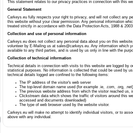
This statement relates to our privacy practices in connection with this we
General Statement
Carkeys.eu fully respects your right to privacy, and will not collect any 
this website without your clear permission. Any personal information whic
treated strictly in accordance with the Data Protection Acts, 1988 & 2003
Collection and use of personal information
Carkeys.eu does not collect any personal data about you on this website
volunteer by E-Mailing us at sales@carkeys.eu. Any information which yo
available to any third parties, and is used by us only in line with the purp
Collection of technical information
Technical details in connection with visits to this website are logged by ou
statistical purposes. No information is collected that could be used by us 
technical details logged are confined to the following items:
The IP address of the visitor's web server
The top-level domain name used (for example .ie, .com, .org, .net
The previous website address from which the visitor reached us, 
Clickstream data which shows the traffic of visitors around this w
accessed and documents downloaded)
The type of web browser used by the website visitor.
Carkeys.eu will make no attempt to identify individual visitors, or to assoc
above with any individual.