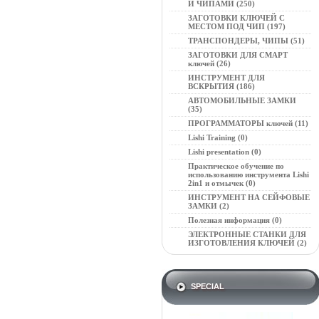
И ЧИПАМИ (250)
ЗАГОТОВКИ КЛЮЧЕЙ С
МЕСТОМ ПОД ЧИП (197)
ТРАНСПОНДЕРЫ, ЧИПЫ (51)
ЗАГОТОВКИ ДЛЯ СМАРТ
ключей (26)
ИНСТРУМЕНТ ДЛЯ
ВСКРЫТИЯ (186)
АВТОМОБИЛЬНЫЕ ЗАМКИ
(35)
ПРОГРАММАТОРЫ ключей (11)
Lishi Training (0)
Lishi presentation (0)
Практическое обучение по
использованию инструмента Lishi
2in1 и отмычек (0)
ИНСТРУМЕНТ НА СЕЙФОВЫЕ
ЗАМКИ (2)
Полезная информация (0)
ЭЛЕКТРОННЫЕ СТАНКИ ДЛЯ
ИЗГОТОВЛЕНИЯ КЛЮЧЕЙ (2)
SPECIAL
SPECIAL
SPECIAL
SPECIAL
SPECIAL
SPECIAL
SPECIAL
SPECIAL
SPECIAL
SPECIAL